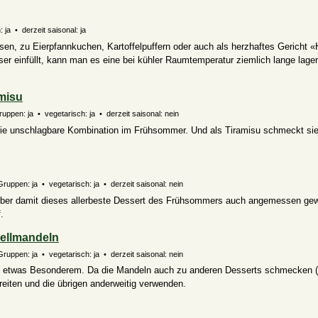
ja • derzeit saisonal: ja
eisen, zu Eierpfannkuchen, Kartoffelpuffern oder auch als herzhaftes Gericht
r einfüllt, kann man es eine bei kühler Raumtemperatur ziemlich lange lager
misu
uppen: ja • vegetarisch: ja • derzeit saisonal: nein
die unschlagbare Kombination im Frühsommer. Und als Tiramisu schmeckt si
Gruppen: ja • vegetarisch: ja • derzeit saisonal: nein
. Aber damit dieses allerbeste Dessert des Frühsommers auch angemessen gewü
.
ellmandeln
Gruppen: ja • vegetarisch: ja • derzeit saisonal: nein
u etwas Besonderem. Da die Mandeln auch zu anderen Desserts schmecken (
eiten und die übrigen anderweitig verwenden.