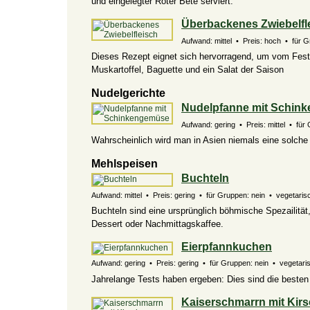
und eingelegter Roter Bete serviert.
Überbackenes Zwiebelfl
Aufwand: mittel • Preis: hoch • für Gr
Dieses Rezept eignet sich hervorragend, um vom Festb
Muskartoffel, Baguette und ein Salat der Saison
Nudelgerichte
Nudelpfanne mit Schin
Aufwand: gering • Preis: mittel • für 
Wahrscheinlich wird man in Asien niemals eine solche
Mehlspeisen
Buchteln
Aufwand: mittel • Preis: gering • für Gruppen: nein • vegetarisch
Buchteln sind eine ursprünglich böhmische Spezailität
Dessert oder Nachmittagskaffee.
Eierpfannkuchen
Aufwand: gering • Preis: gering • für Gruppen: nein • vegetarisc
Jahrelange Tests haben ergeben: Dies sind die best
Kaiserschmarrn mit Kir