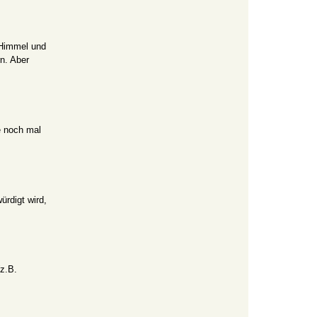
 «Himmel und
n. Aber
e noch mal
rdigt wird,
z.B.