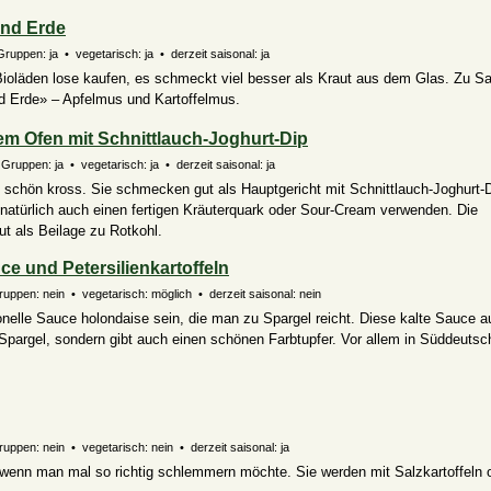
und Erde
Gruppen: ja • vegetarisch: ja • derzeit saisonal: ja
Bioläden lose kaufen, es schmeckt viel besser als Kraut aus dem Glas. Zu Sa
d Erde» – Apfelmus und Kartoffelmus.
dem Ofen mit Schnittlauch-Joghurt-Dip
Gruppen: ja • vegetarisch: ja • derzeit saisonal: ja
 schön kross. Sie schmecken gut als Hauptgericht mit Schnittlauch-Joghurt-
 natürlich auch einen fertigen Kräuterquark oder Sour-Cream verwenden. Die
ut als Beilage zu Rotkohl.
e und Petersilienkartoffeln
Gruppen: nein • vegetarisch:
möglich
• derzeit saisonal: nein
onelle Sauce holondaise sein, die man zu Spargel reicht. Diese kalte Sauce 
 Spargel, sondern gibt auch einen schönen Farbtupfer. Vor allem in Süddeutsch
uppen: nein • vegetarisch: nein • derzeit saisonal: ja
, wenn man mal so richtig schlemmern möchte. Sie werden mit Salzkartoffeln 