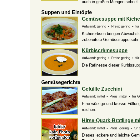
auch in großen Mengen schnell z
Suppen und Eintöpfe
Gemüsesuppe mit Kiche
Aufwand: gering • Preis: gering • für
Kichererbsen bringen Abwechslu
zubereitete Gemüsesuppe sehr 
Kürbiscrèmesuppe
Aufwand: gering • Preis: gering • für 
Die Rafinesse dieser Kürbissupp
Gemüsegerichte
Gefüllte Zucchini
Aufwand: mittel • Preis: mittel • für 
Eine würzige und krosse Füllun
reichen.
Hirse-Quark-Bratlinge m
Aufwand: mittel • Preis: gering • für 
Dieses leckere und leichte Gemü