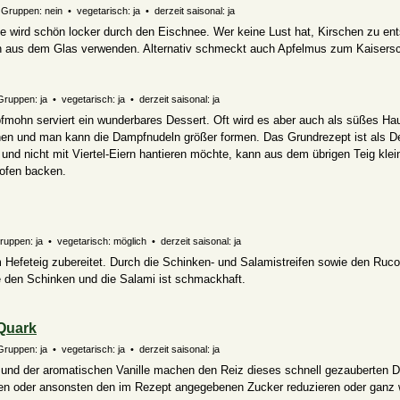
Gruppen: nein • vegetarisch: ja • derzeit saisonal: ja
e wird schön locker durch den Eischnee. Wer keine Lust hat, Kirschen zu ent
chen aus dem Glas verwenden. Alternativ schmeckt auch Apfelmus zum Kaisers
Gruppen: ja • vegetarisch: ja • derzeit saisonal: ja
mohn serviert ein wunderbares Dessert. Oft wird es aber auch als süßes Hau
nen und man kann die Dampfnudeln größer formen. Das Grundrezept ist als De
und nicht mit Viertel-Eiern hantieren möchte, kann aus dem übrigen Teig kle
ofen backen.
Gruppen: ja • vegetarisch:
möglich
• derzeit saisonal: ja
 Hefeteig zubereitet. Durch die Schinken- und Salamistreifen sowie den Rucol
ne den Schinken und die Salami ist schmackhaft.
-Quark
Gruppen: ja • vegetarisch: ja • derzeit saisonal: ja
 und der aromatischen Vanille machen den Reiz dieses schnell gezauberten 
n oder ansonsten den im Rezept angegebenen Zucker reduzieren oder ganz 