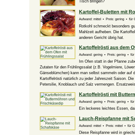
Tisch bringen?
Kartoffel-Buletten mit R
Aufwand: mittel • Preis: gering • für 
Rotkohl schmeckt besonders gut
Mahlzeit aufheben. Die Kartoffel
anderen Gericht übrig hat.
Kartoffelrösti aus dem O
Aufwand: gering • Preis: gering • für
Im Ofen statt in der Pfanne zube
Zutaten für den Frühlingssalat (z.B. Vogelmiere, Löwen
Gänseblümchen) kann man selbst sammeln oder auf dem
Kartoffelrösti natürlich zu jeder Jahreszeit Saison. D
Petersilie, Knoblauch und Salz vermengen. Ersatzwei
Kartoffelrösti mit Butt
Aufwand: gering • Preis: gering • für 
Ein leckeres leichtes Essen, da
Lauch-Reispfanne mit S
Aufwand: mittel • Preis: mittel • für 
Diese Reispfanne wird in griec