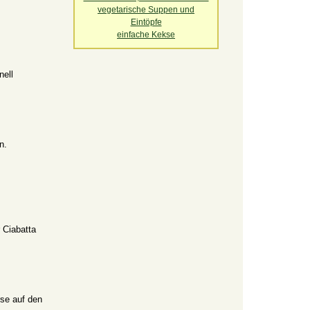
vegetarische Suppen und
Eintöpfe
einfache Kekse
nell
n.
 Ciabatta
rse auf den