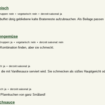
eisch
uppen: nein • vegetarisch: nein • derzeit saisonal: ja
uffet übrig gebliebene kalte Bratenreste aufzubrauchen. Als Beilage passen
kengemüse
Gruppen: ja • vegetarisch: nein • derzeit saisonal: nein
 Kombination finden, aber sie schmeckt.
: ja • derzeit saisonal: ja
, die mit Vanillesauce serviert wird. Sie schmecken als süßes Hauptgericht o
h: ja • derzeit saisonal: ja
en Pfannkuchen von ganz Småland!
schsauce