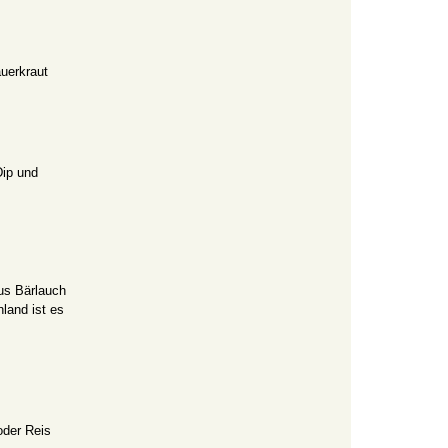
uerkraut
Dip und
aus Bärlauch
land ist es
oder Reis