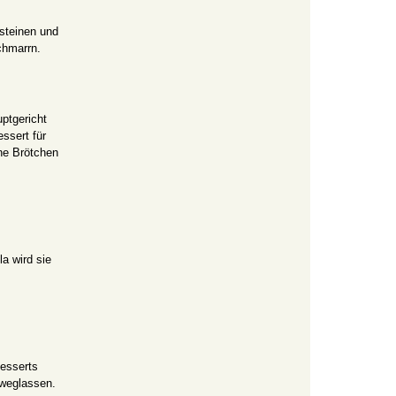
steinen und
chmarrn.
ptgericht
ssert für
ine Brötchen
a wird sie
Desserts
weglassen.