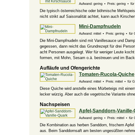
Aufwand: gering • Preis: gering • für 
Die typisch österreichische oder böhmische Mehlspeis
nicht strikt auf Saisonalität achtet, kann auch Kirs
Mini-Dampfnudeln
Aufwand: mittel • Preis: gering • für 
Die Mini-Dampfnudeln sind mit Vanillesauce und Dampf
gegessen, dann reicht das Grundrezept für drei Perso
acht Personen ausgelegt. Wer für weniger Leute kocht 
formen, mit Mohn, Sesam o.ä. bestreuen und im Back
Aufläufe und Ofengerichte
Tomaten-Rucola-Quiche
Aufwand: mittel • Preis: mittel • für 
Diese Quiche wird anstelle eines Mürbeteigs mit einem
lecker würzig. Aber auch die vegetrische Variante oh
Nachspeisen
Apfel-Sanddorn-Vanille
Aufwand: gering • Preis: mittel • für 
Die Kombination aus herben Sanddorn, frischem Apfel
aus. Beim Sanddornsaft am besten ungesüßten nehme