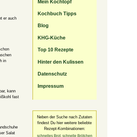
Mein Kochtopf
Kochbuch Tipps
ht er auch
Blog
KHG-Küche
 schon
Top 10 Rezepte
taschen
h in
Hinter den Kulissen
Datenschutz
Impressum
zbar, kann
ißkohl fast
Neben der Suche nach Zutaten
findest Du hier weitere beliebte
Handschuhe
Rezept-Kombinationen:
ser Salat
schnelles Brot, schnelle Brötchen