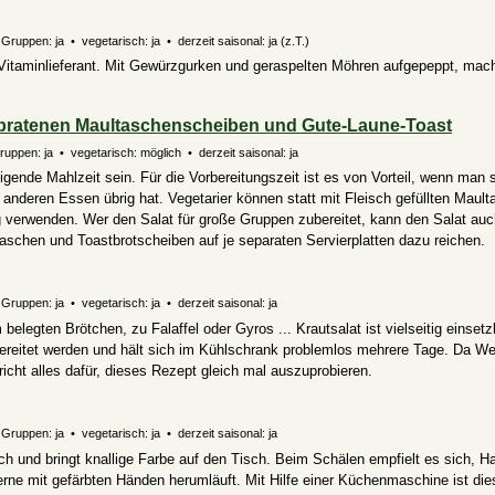
 Gruppen: ja • vegetarisch: ja • derzeit saisonal:
ja (z.T.)
r Vitaminlieferant. Mit Gewürzgurken und geraspelten Möhren aufgepeppt, mac
gebratenen Maultaschenscheiben und Gute-Laune-Toast
Gruppen: ja • vegetarisch:
möglich
• derzeit saisonal: ja
tigende Mahlzeit sein. Für die Vorbereitungszeit ist es von Vorteil, wenn man
nderen Essen übrig hat. Vegetarier können statt mit Fleisch gefüllten Maul
 verwenden. Wer den Salat für große Gruppen zubereitet, kann den Salat auc
schen und Toastbrotscheiben auf je separaten Servierplatten dazu reichen.
Gruppen: ja • vegetarisch: ja • derzeit saisonal: ja
im belegten Brötchen, zu Falaffel oder Gyros ... Krautsalat ist vielseitig einset
ereitet werden und hält sich im Kühlschrank problemlos mehrere Tage. Da We
pricht alles dafür, dieses Rezept gleich mal auszuprobieren.
Gruppen: ja • vegetarisch: ja • derzeit saisonal: ja
ich und bringt knallige Farbe auf den Tisch. Beim Schälen empfielt es sich, 
rne mit gefärbten Händen herumläuft. Mit Hilfe einer Küchenmaschine ist die