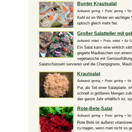
Bunter Krautsalat
Aufwand: gering • Preis: gering • für
Kohl ist im Winter ein wichtige
optisch gleich mehr her.
Großer Salatteller mit 
Aufwand: mittel • Preis: mittel • für 
Ein Salat kann eine wirklich sät
gegarte Maultaschen von einem a
vegetarische mit Gemüsefüllung
Salatschüsseln servieren und die Champignons, Maulta
Krautsalat
Aufwand: gering • Preis: gering • für 
Pur, als Teil einer Salatplatte, 
schnell in größeren Mengen zub
das ganze Jahr erhältlich ist, s
Rote-Bete-Salat
Aufwand: gering • Preis: gering • für 
Rote Bete ist äußerst vitaminre
zu tragen, wenn man nicht so ge