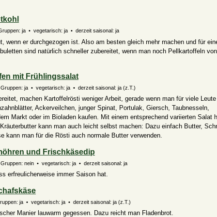
otkohl
Gruppen: ja • vegetarisch: ja • derzeit saisonal: ja
, wenn er durchgezogen ist. Also am besten gleich mehr machen und für ein
buletten sind natürlich schneller zubereitet, wenn man noch Pellkartoffeln vo
fen mit Frühlingssalat
 Gruppen: ja • vegetarisch: ja • derzeit saisonal:
ja (z.T.)
reitet, machen Kartoffelrösti weniger Arbeit, gerade wenn man für viele Leute
zahnblätter, Ackerveilchen, junger Spinat, Portulak, Giersch, Taubnesseln,
 Markt oder im Bioladen kaufen. Mit einem entsprechend variierten Salat 
ie Kräuterbutter kann man auch leicht selbst machen: Dazu einfach Butter, Schn
se kann man für die Rösti auch normale Butter verwenden.
ermöhren und Frischkäsedip
Gruppen: nein • vegetarisch: ja • derzeit saisonal: ja
ss erfreulicherweise immer Saison hat.
chafskäse
Gruppen: ja • vegetarisch: ja • derzeit saisonal:
ja (z.T.)
hischer Manier lauwarm gegessen. Dazu reicht man Fladenbrot.