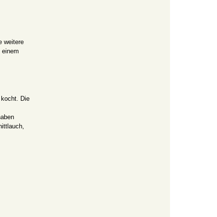
e weitere
n einem
 kocht. Die
haben
ittlauch,