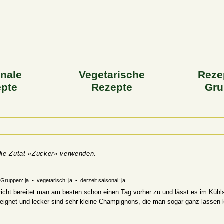
­nale
Vegeta­rische
Reze
pte
Rezepte
Gru
 die Zutat «Zucker» verwenden.
Gruppen: ja • vegetarisch: ja • derzeit saisonal: ja
ericht bereitet man am besten schon einen Tag vorher zu und lässt es im Kühl
eignet und lecker sind sehr kleine Champignons, die man sogar ganz lassen 