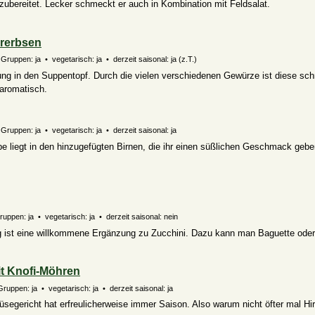
ubereitet. Lecker schmeckt er auch in Kombination mit Feldsalat.
rerbsen
 Gruppen: ja • vegetarisch: ja • derzeit saisonal:
ja (z.T.)
ng in den Suppentopf. Durch die vielen verschiedenen Gewürze ist diese sch
aromatisch.
Gruppen: ja • vegetarisch: ja • derzeit saisonal: ja
e liegt in den hinzugefügten Birnen, die ihr einen süßlichen Geschmack gebe
Gruppen: ja • vegetarisch: ja • derzeit saisonal: nein
g ist eine willkommene Ergänzung zu Zucchini. Dazu kann man Baguette oder
it Knofi-Möhren
Gruppen: ja • vegetarisch: ja • derzeit saisonal: ja
segericht hat erfreulicherweise immer Saison. Also warum nicht öfter mal Hi