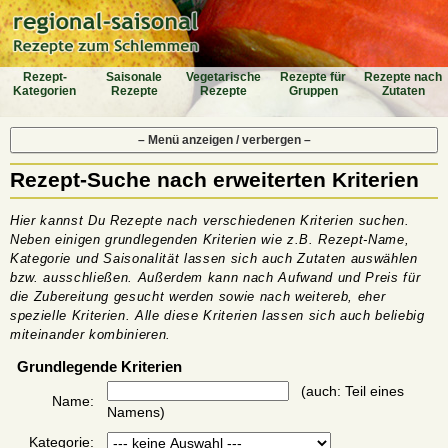
Rezept-
Saiso­nale
Vegeta­rische
Rezepte für
Rezepte nach
Katego­rien
Rezepte
Rezepte
Gruppen
Zutaten
– Menü anzeigen / verbergen –
Rezept-Suche nach erweiterten Kriterien
Hier kannst Du Rezepte nach verschiedenen Kriterien suchen.
Neben einigen grundlegenden Kriterien wie z.B. Rezept-Name,
Kategorie und Saisonalität lassen sich auch Zutaten auswählen
bzw. ausschließen. Außerdem kann nach Aufwand und Preis für
die Zubereitung gesucht werden sowie nach weitereb, eher
spezielle Kriterien. Alle diese Kriterien lassen sich auch beliebig
miteinander kombinieren.
Grundlegende Kriterien
(auch: Teil eines
Name:
Namens)
Kategorie: