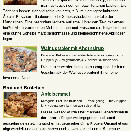
man ruckzuck noch ein paar Törtchen backen. Die
Törtchen lassen sich vielseitig variieren, z.B. mit kleingeschnittenen
Äpfeln, Kirschen, Blaubeeren oder Schokostückchen anstelle der
Mandarinen. Eine besonders leckere Variante: Unter den Teig mit etwas
heißer Milch vermengten Mohn mischen und zwischen die Teigschichten
eine dünne Scheibe Marzipanrohmasse und kleingeschnittene Aprikosen
legen.
Walnusstaler mit Ahornsirup
Kategorie: Kekse und süße Kleinteile • Preis: gering • für
Gruppen: ja • vegetarisch: ja • derzeit saisonal: nein
Diese Taler werden herrlich knusprig und der feine
Geschmack der Walnüsse verleiht ihnen eine
besondere Note.
Brot und Brötchen
Apfelsemmel
Kategorie: Brot und Brötchen • Preis: gering • für Gruppen:
ja • vegetarisch: ja • derzeit saisonal: ja
Dieses Rezept wurde über mehrere Generationen in
der Familie Kröger weitergegeben und somit
ausgiebig getestet. Inzwischen ist gegenüber Oma Krögers Original etwas
abgewandelt und auch wir haben noch etwas variiert und z.B. genaue