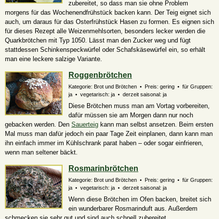
zubereitet, so dass man sie ohne Problem
morgens für das Wochenendfrühstück backen kann. Der Teig eignet sich
auch, um daraus für das Osterfrühstück Hasen zu formen. Es eignen sich
für dieses Rezept alle Weizenmehlsorten, besonders lecker werden die
Quarkbrötchen mit Typ 1050. Lässt man den Zucker weg und fügt
stattdessen Schinkenspeckwürfel oder Schafskäsewürfel ein, so erhält
man eine leckere salzige Variante.
Roggenbrötchen
Kategorie: Brot und Brötchen • Preis: gering • für Gruppen:
ja • vegetarisch: ja • derzeit saisonal: ja
Diese Brötchen muss man am Vortag vorbereiten,
dafür müssen sie am Morgen dann nur noch
gebacken werden. Den
Sauerteig
kann man selbst ansetzen. Beim ersten
Mal muss man dafür jedoch ein paar Tage Zeit einplanen, dann kann man
ihn einfach immer im Kühlschrank parat haben – oder sogar einfrieren,
wenn man seltener bäckt.
Rosmarinbrötchen
Kategorie: Brot und Brötchen • Preis: gering • für Gruppen:
ja • vegetarisch: ja • derzeit saisonal: ja
Wenn diese Brötchen im Ofen backen, breitet sich
ein wunderbarer Rosmarinduft aus. Außerdem
schmecken sie sehr gut und sind auch schnell zubereitet.