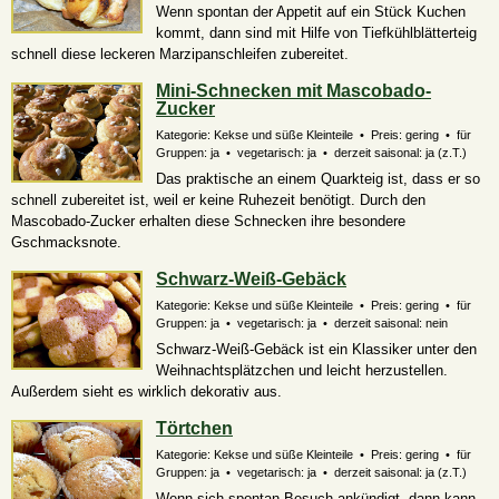
Wenn spontan der Appetit auf ein Stück Kuchen
kommt, dann sind mit Hilfe von Tiefkühlblätterteig
schnell diese leckeren Marzipanschleifen zubereitet.
Mini-Schnecken mit Mascobado-
Zucker
Kategorie: Kekse und süße Kleinteile • Preis: gering • für
Gruppen: ja • vegetarisch: ja • derzeit saisonal:
ja (z.T.)
Das praktische an einem Quarkteig ist, dass er so
schnell zubereitet ist, weil er keine Ruhezeit benötigt. Durch den
Mascobado-Zucker erhalten diese Schnecken ihre besondere
Gschmacksnote.
Schwarz-Weiß-Gebäck
Kategorie: Kekse und süße Kleinteile • Preis: gering • für
Gruppen: ja • vegetarisch: ja • derzeit saisonal: nein
Schwarz-Weiß-Gebäck ist ein Klassiker unter den
Weihnachtsplätzchen und leicht herzustellen.
Außerdem sieht es wirklich dekorativ aus.
Törtchen
Kategorie: Kekse und süße Kleinteile • Preis: gering • für
Gruppen: ja • vegetarisch: ja • derzeit saisonal:
ja (z.T.)
Wenn sich spontan Besuch ankündigt, dann kann