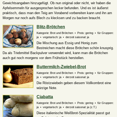
Gewichtsangaben hinzugefügt. Ob nun original oder nicht, wir haben die
Apfelsemmeln für ausgesprochen lecker befunden. Und es ist äußerst
praktisch, dass man den Teig am Vorabend vorbereiten kann und ihn am
Morgen nur noch aufs Blech zu klecksen und zu backen braucht.
Blitz-Brötchen
Kategorie: Brot und Brötchen • Preis: gering • für Gruppen:
ja • vegetarisch: ja • derzeit saisonal: ja
Die Mischung aus Essig und Honig zum
Bestreichen macht diese Brötchen schön knusprig.
Da als Triebmittel Backpulver verwendet wird, kann man die Brötchen
auch gut noch morgens vor dem Frühstück herstellen.
Buttermilch-Zwiebel-Brot
Kategorie: Brot und Brötchen • Preis: gering • für Gruppen:
ja • vegetarisch: ja • derzeit saisonal: ja
Die Röstzwiebeln geben diesem Vollkornbrot eine
würzige Note.
Ciabatta
Kategorie: Brot und Brötchen • Preis: gering • für Gruppen:
ja • vegetarisch: ja • derzeit saisonal:
ja (z.T.)
Diese italienische Weißbrot-Spezialität passt gut