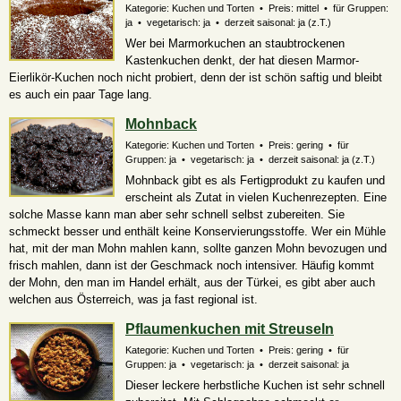
Kategorie: Kuchen und Torten • Preis: mittel • für Gruppen:
ja • vegetarisch: ja • derzeit saisonal:
ja (z.T.)
Wer bei Marmorkuchen an staubtrockenen
Kastenkuchen denkt, der hat diesen Marmor-
Eierlikör-Kuchen noch nicht probiert, denn der ist schön saftig und bleibt
es auch ein paar Tage lang.
Mohnback
Kategorie: Kuchen und Torten • Preis: gering • für
Gruppen: ja • vegetarisch: ja • derzeit saisonal:
ja (z.T.)
Mohnback gibt es als Fertigprodukt zu kaufen und
erscheint als Zutat in vielen Kuchenrezepten. Eine
solche Masse kann man aber sehr schnell selbst zubereiten. Sie
schmeckt besser und enthält keine Konservierungsstoffe. Wer ein Mühle
hat, mit der man Mohn mahlen kann, sollte ganzen Mohn bevozugen und
frisch mahlen, dann ist der Geschmack noch intensiver. Häufig kommt
der Mohn, den man im Handel erhält, aus der Türkei, es gibt aber auch
welchen aus Österreich, was ja fast regional ist.
Pflaumenkuchen mit Streuseln
Kategorie: Kuchen und Torten • Preis: gering • für
Gruppen: ja • vegetarisch: ja • derzeit saisonal: ja
Dieser leckere herbstliche Kuchen ist sehr schnell