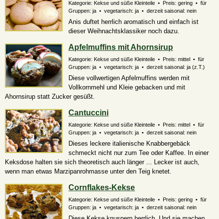
Kategorie: Kekse und süße Kleinteile • Preis: gering • für
Gruppen: ja • vegetarisch: ja • derzeit saisonal: nein
Anis duftet herrlich aromatisch und einfach ist
dieser Weihnachtsklassiker noch dazu.
Apfelmuffins mit Ahornsirup
Kategorie: Kekse und süße Kleinteile • Preis: mittel • für
Gruppen: ja • vegetarisch: ja • derzeit saisonal:
ja (z.T.)
Diese vollwertigen Apfelmuffins werden mit
Vollkornmehl und Kleie gebacken und mit
Ahornsirup statt Zucker gesüßt.
Cantuccini
Kategorie: Kekse und süße Kleinteile • Preis: mittel • für
Gruppen: ja • vegetarisch: ja • derzeit saisonal: nein
Dieses leckere italienische Knabbergebäck
schmeckt nicht nur zum Tee oder Kaffee. In einer
Keksdose halten sie sich theoretisch auch länger ... Lecker ist auch,
wenn man etwas Marzipanrohmasse unter den Teig knetet.
Cornflakes-Kekse
Kategorie: Kekse und süße Kleinteile • Preis: gering • für
Gruppen: ja • vegetarisch: ja • derzeit saisonal: nein
Diese Kekse knuspern herrlich. Und sie machen