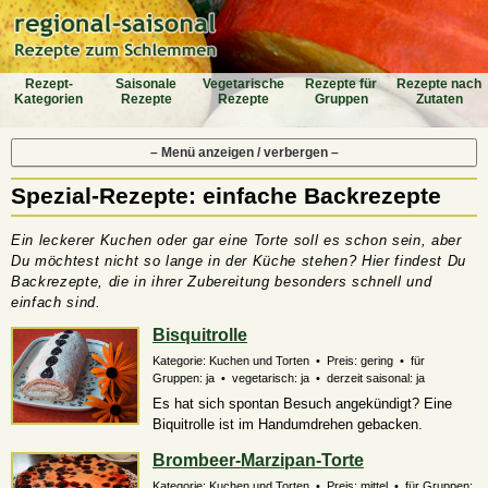
Rezept-
Saiso­nale
Vegeta­rische
Rezepte für
Rezepte nach
Katego­rien
Rezepte
Rezepte
Gruppen
Zutaten
– Menü anzeigen / verbergen –
Spezial-Rezepte: einfache Backrezepte
Ein leckerer Kuchen oder gar eine Torte soll es schon sein, aber
Du möchtest nicht so lange in der Küche stehen? Hier findest Du
Backrezepte, die in ihrer Zubereitung besonders schnell und
einfach sind.
Bisquitrolle
Kategorie: Kuchen und Torten • Preis: gering • für
Gruppen: ja • vegetarisch: ja • derzeit saisonal: ja
Es hat sich spontan Besuch angekündigt? Eine
Biquitrolle ist im Handumdrehen gebacken.
Brombeer-Marzipan-Torte
Kategorie: Kuchen und Torten • Preis: mittel • für Gruppen: