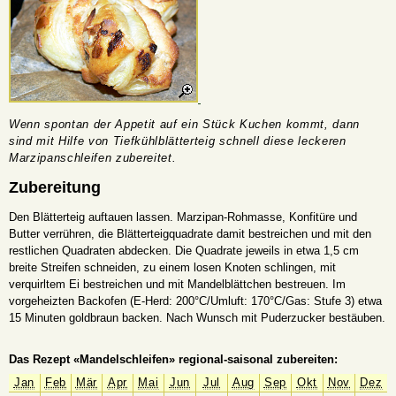
Wenn spontan der Appetit auf ein Stück Kuchen kommt, dann
sind mit Hilfe von Tiefkühlblätterteig schnell diese leckeren
Marzipanschleifen zubereitet.
Zubereitung
Den Blätterteig auftauen lassen. Marzipan-Rohmasse, Konfitüre und
Butter verrühren, die Blätterteigquadrate damit bestreichen und mit den
restlichen Quadraten abdecken. Die Quadrate jeweils in etwa 1,5 cm
breite Streifen schneiden, zu einem losen Knoten schlingen, mit
verquirltem Ei bestreichen und mit Mandelblättchen bestreuen. Im
vorgeheizten Backofen (E-Herd: 200°C/Umluft: 170°C/Gas: Stufe 3) etwa
15 Minuten goldbraun backen. Nach Wunsch mit Puderzucker bestäuben.
Das Rezept «Mandelschleifen» regional-saisonal zubereiten:
Jan
Feb
Mär
Apr
Mai
Jun
Jul
Aug
Sep
Okt
Nov
Dez