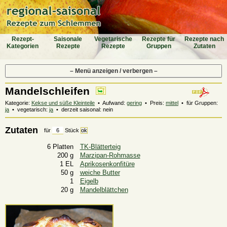
Rezept-
Saiso­nale
Vegeta­rische
Rezepte für
Rezepte nach
Katego­rien
Rezepte
Rezepte
Gruppen
Zutaten
– Menü anzeigen / verbergen –
Mandelschleifen
Kategorie:
Kekse und süße Kleinteile
• Aufwand:
gering
• Preis:
mittel
• für Gruppen:
ja
• vegetarisch:
ja
• derzeit saisonal: nein
Zutaten
für
Stück
6 Platten
TK-Blätterteig
200 g
Marzipan-Rohmasse
1 EL
Aprikosenkonfitüre
50 g
weiche Butter
1
Eigelb
20 g
Mandelblättchen