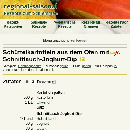
Rezept-
Saiso­nale
Vegeta­rische
Rezepte für
Rezepte nach
Katego­rien
Rezepte
Rezepte
Gruppen
Zutaten
– Menü anzeigen / verbergen –
Schüttelkartoffeln aus dem Ofen mit
Schnittlauch-Joghurt-Dip
Kategorie:
Gemüsegerichte
• Aufwand:
gering
• Preis:
gering
• für Gruppen:
ja
•
vegetarisch:
ja
• derzeit saisonal:
ja
Zutaten
für
Personen
Kartoffelspalten
500 g
Kartoffeln
1 EL
Olivenöl
Salz
Schnittlauch-Joghurt-Dip
½ Bund
Schnittlauch
50 g
Joghurt
30 g
Quark