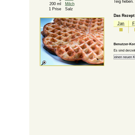
Teig heben.
200 ml
Milch
1 Prise
Salz
Das Rezept 
Jan
F
Benutzer-Ko
Es sind derze