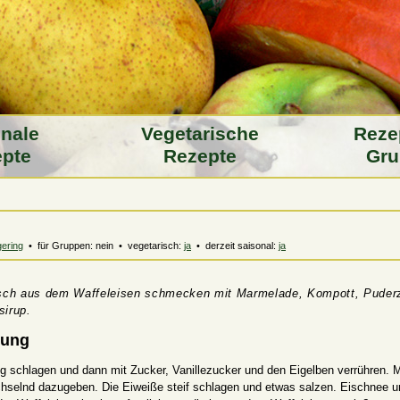
­nale
Vegeta­rische
Reze
pte
Rezepte
Gru
gering
• für Gruppen: nein • vegetarisch:
ja
• derzeit saisonal:
ja
isch aus dem Waffeleisen schmecken mit Marmelade, Kompott, Puder
sirup.
tung
ig schlagen und dann mit Zucker, Vanillezucker und den Eigelben verrühren. 
hselnd dazugeben. Die Eiweiße steif schlagen und etwas salzen. Eischnee u