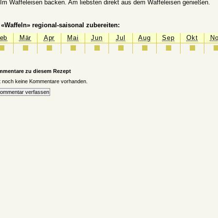
 Im Waffeleisen backen. Am liebsten direkt aus dem Waffeleisen genießen.
«Waffeln» regional-saisonal zubereiten:
eb
Mär
Apr
Mai
Jun
Jul
Aug
Sep
Okt
N
mmentare zu diesem Rezept
it noch keine Kommentare vorhanden.