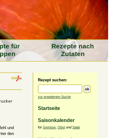
pte für
Rezepte nach
ppen
Zutaten
Rezept suchen:
zur erweiterten Suche
zucker
Startseite
Saisonkalender
Mehl und
für
Gemüse
,
Obst
und
Salat
nter den