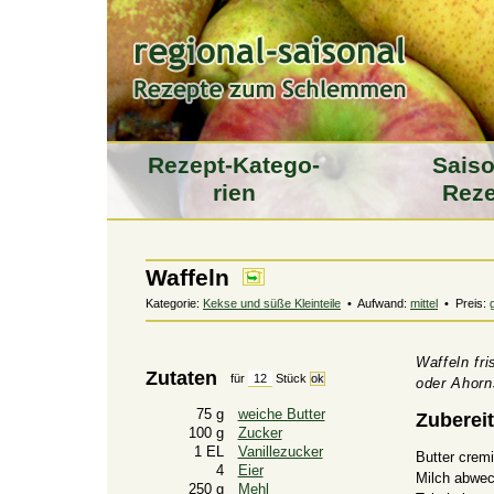
Rezept-Katego­
Saiso
rien
Reze
Waffeln
Kategorie:
Kekse und süße Kleinteile
• Aufwand:
mittel
• Preis:
Waffeln fr
Zutaten
für
Stück
oder Ahorn
75 g
weiche Butter
Zuberei
100 g
Zucker
1 EL
Vanillezucker
Butter crem
4
Eier
Milch abwec
250 g
Mehl