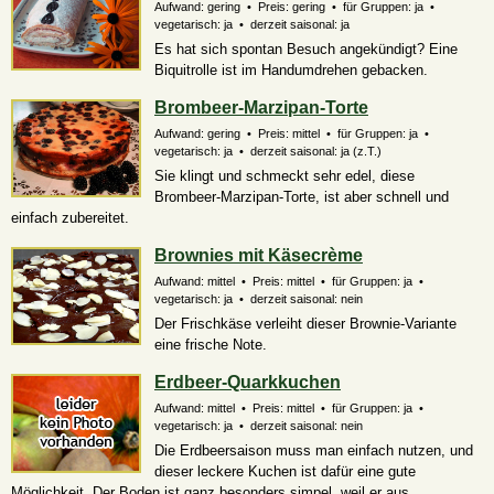
Aufwand: gering • Preis: gering • für Gruppen: ja •
vegetarisch: ja • derzeit saisonal: ja
Es hat sich spontan Besuch angekündigt? Eine
Biquitrolle ist im Handumdrehen gebacken.
Brombeer-Marzipan-Torte
Aufwand: gering • Preis: mittel • für Gruppen: ja •
vegetarisch: ja • derzeit saisonal:
ja (z.T.)
Sie klingt und schmeckt sehr edel, diese
Brombeer-Marzipan-Torte, ist aber schnell und
einfach zubereitet.
Brownies mit Käsecrème
Aufwand: mittel • Preis: mittel • für Gruppen: ja •
vegetarisch: ja • derzeit saisonal: nein
Der Frischkäse verleiht dieser Brownie-Variante
eine frische Note.
Erdbeer-Quarkkuchen
Aufwand: mittel • Preis: mittel • für Gruppen: ja •
vegetarisch: ja • derzeit saisonal: nein
Die Erdbeersaison muss man einfach nutzen, und
dieser leckere Kuchen ist dafür eine gute
Möglichkeit. Der Boden ist ganz besonders simpel, weil er aus