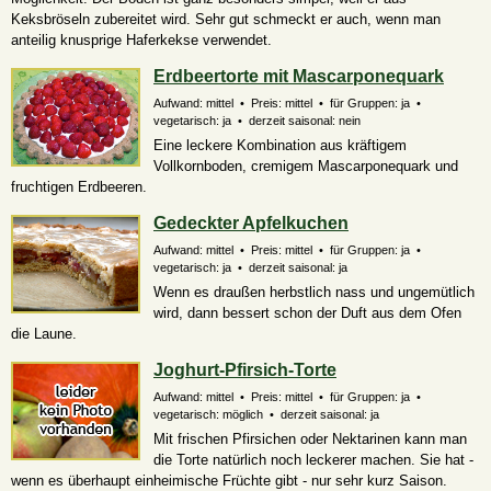
Keksbröseln zubereitet wird. Sehr gut schmeckt er auch, wenn man
anteilig knusprige Haferkekse verwendet.
Erdbeertorte mit Mascarponequark
Aufwand: mittel • Preis: mittel • für Gruppen: ja •
vegetarisch: ja • derzeit saisonal: nein
Eine leckere Kombination aus kräftigem
Vollkornboden, cremigem Mascarponequark und
fruchtigen Erdbeeren.
Gedeckter Apfelkuchen
Aufwand: mittel • Preis: mittel • für Gruppen: ja •
vegetarisch: ja • derzeit saisonal: ja
Wenn es draußen herbstlich nass und ungemütlich
wird, dann bessert schon der Duft aus dem Ofen
die Laune.
Joghurt-Pfirsich-Torte
Aufwand: mittel • Preis: mittel • für Gruppen: ja •
vegetarisch:
möglich
• derzeit saisonal: ja
Mit frischen Pfirsichen oder Nektarinen kann man
die Torte natürlich noch leckerer machen. Sie hat -
wenn es überhaupt einheimische Früchte gibt - nur sehr kurz Saison.