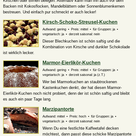
Kirschen oder Birnen belegen. Alternativ kann man ihn auch vor dem
Backen mit Kokosflocken, Mandelblättern oder Sonnenblumenkernen
bestreuen. Und einfach pur schmeckt er auch lecker!
Kirsch-Schoko-Streusel-Kuchen
Aufwand: gering • Preis: mittel • für Gruppen: ja •
vegetarisch: ja • derzeit saisonal: nein
Dieser Blechkuchen ist schön saftig und die
Kombination von Kirsche und dunkler Schokolade
ist wirklich lecker.
Marmor-Eierlikör-Kuchen
Aufwand: gering • Preis: mittel • für Gruppen: ja •
vegetarisch: ja • derzeit saisonal:
ja (z.T.)
Wer bei Marmorkuchen an staubtrockenen
Kastenkuchen denkt, der hat diesen Marmor-
Eierlikör-Kuchen noch nicht probiert, denn der ist schön saftig und bleibt
es auch ein paar Tage lang.
Marzipantorte
Aufwand: mittel • Preis: hoch • für Gruppen: ja •
vegetarisch: ja • derzeit saisonal: nein
Wenn Du eine festlichte Kaffeetafel decken
möchtest, dann passt diese schicke Marzipantorte