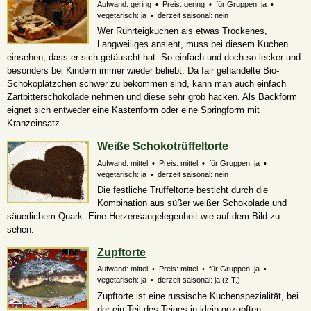
Aufwand: gering • Preis: gering • für Gruppen: ja •
vegetarisch: ja • derzeit saisonal: nein
Wer Rührteigkuchen als etwas Trockenes,
Langweiliges ansieht, muss bei diesem Kuchen
einsehen, dass er sich getäuscht hat. So einfach und doch so lecker und
besonders bei Kindern immer wieder beliebt. Da fair gehandelte Bio-
Schokoplätzchen schwer zu bekommen sind, kann man auch einfach
Zartbitterschokolade nehmen und diese sehr grob hacken. Als Backform
eignet sich entweder eine Kastenform oder eine Springform mit
Kranzeinsatz.
Weiße Schokotrüffeltorte
Aufwand: mittel • Preis: mittel • für Gruppen: ja •
vegetarisch: ja • derzeit saisonal: nein
Die festliche Trüffeltorte besticht durch die
Kombination aus süßer weißer Schokolade und
säuerlichem Quark. Eine Herzensangelegenheit wie auf dem Bild zu
sehen.
Zupftorte
Aufwand: mittel • Preis: mittel • für Gruppen: ja •
vegetarisch: ja • derzeit saisonal:
ja (z.T.)
Zupftorte ist eine russische Kuchenspezialität, bei
der ein Teil des Teiges in klein gezupften