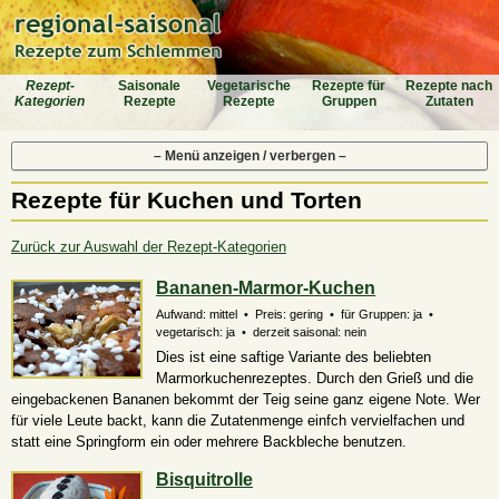
Rezept-
Saiso­nale
Vegeta­rische
Rezepte für
Rezepte nach
Katego­rien
Rezepte
Rezepte
Gruppen
Zutaten
– Menü anzeigen / verbergen –
Rezepte für Kuchen und Torten
Zurück zur Auswahl der Rezept-Kategorien
Bananen-Marmor-Kuchen
Aufwand: mittel • Preis: gering • für Gruppen: ja •
vegetarisch: ja • derzeit saisonal: nein
Dies ist eine saftige Variante des beliebten
Marmorkuchenrezeptes. Durch den Grieß und die
eingebackenen Bananen bekommt der Teig seine ganz eigene Note. Wer
für viele Leute backt, kann die Zutatenmenge einfch vervielfachen und
statt eine Springform ein oder mehrere Backbleche benutzen.
Bisquitrolle