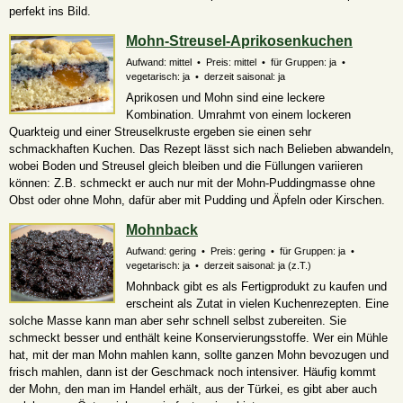
perfekt ins Bild.
Mohn-Streusel-Aprikosenkuchen
Aufwand: mittel • Preis: mittel • für Gruppen: ja •
vegetarisch: ja • derzeit saisonal: ja
Aprikosen und Mohn sind eine leckere
Kombination. Umrahmt von einem lockeren
Quarkteig und einer Streuselkruste ergeben sie einen sehr
schmackhaften Kuchen. Das Rezept lässt sich nach Belieben abwandeln,
wobei Boden und Streusel gleich bleiben und die Füllungen variieren
können: Z.B. schmeckt er auch nur mit der Mohn-Puddingmasse ohne
Obst oder ohne Mohn, dafür aber mit Pudding und Äpfeln oder Kirschen.
Mohnback
Aufwand: gering • Preis: gering • für Gruppen: ja •
vegetarisch: ja • derzeit saisonal:
ja (z.T.)
Mohnback gibt es als Fertigprodukt zu kaufen und
erscheint als Zutat in vielen Kuchenrezepten. Eine
solche Masse kann man aber sehr schnell selbst zubereiten. Sie
schmeckt besser und enthält keine Konservierungsstoffe. Wer ein Mühle
hat, mit der man Mohn mahlen kann, sollte ganzen Mohn bevozugen und
frisch mahlen, dann ist der Geschmack noch intensiver. Häufig kommt
der Mohn, den man im Handel erhält, aus der Türkei, es gibt aber auch