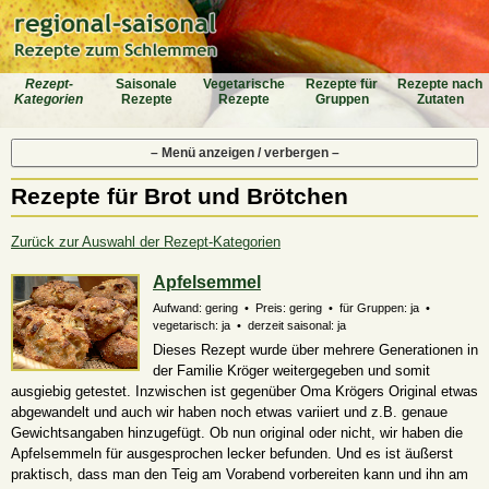
Rezept-
Saiso­nale
Vegeta­rische
Rezepte für
Rezepte nach
Katego­rien
Rezepte
Rezepte
Gruppen
Zutaten
– Menü anzeigen / verbergen –
Rezepte für Brot und Brötchen
Zurück zur Auswahl der Rezept-Kategorien
Apfelsemmel
Aufwand: gering • Preis: gering • für Gruppen: ja •
vegetarisch: ja • derzeit saisonal: ja
Dieses Rezept wurde über mehrere Generationen in
der Familie Kröger weitergegeben und somit
ausgiebig getestet. Inzwischen ist gegenüber Oma Krögers Original etwas
abgewandelt und auch wir haben noch etwas variiert und z.B. genaue
Gewichtsangaben hinzugefügt. Ob nun original oder nicht, wir haben die
Apfelsemmeln für ausgesprochen lecker befunden. Und es ist äußerst
praktisch, dass man den Teig am Vorabend vorbereiten kann und ihn am