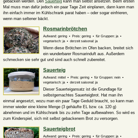
gebacken werden. Den
Sauerteig
kann man selbst ansetzen. Beim ersten
Mal muss man dafür jedoch ein paar Tage Zeit einplanen, dann kann man
ihn einfach immer im Kühlschrank parat haben – oder sogar einfrieren,
wenn man seltener bäckt.
Rosmarinbrötchen
Aufwand: gering • Preis: gering • für Gruppen: ja •
vegetarisch: ja • derzeit saisonal: ja
Wenn diese Brötchen im Ofen backen, breitet sich
ein wunderbarer Rosmarinduft aus. Außerdem
schmecken sie sehr gut und sind auch schnell zubereitet.
Sauerteig
Aufwand: mittel • Preis: gering • für Gruppen: nein •
vegetarisch: ja • derzeit saisonal: ja
Dieser Sauerteigansatz ist die Grundlage für
selbstgemachtes Sauerteigbrot. Hat man ihn
einmal angesetzt, wozu man ein paar Tage Geduld braucht, so kann man
immer wieder eine kleine Menge (3 gehäufte EL bzw. ca. 120 g)
abnehmen und im Kühlschrank bis zu zehn Tage aufbewahren. So wird es
zum Kinderspiel, sich mit selbst gebackenem Brot zu versorgen.
Sauerteigbrot
Aufwand: gering • Preis: gering • für Gruppen: ja •