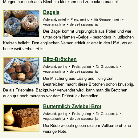
Morgen nur noch aufs Blech zu klecksen und zu backen braucht.
Bagels
Aufwand: mittel • Preis: gering • für Gruppen: nein •
vegetarisch: ja • derzeit saisonal: ja
Der Bagel kommt ursprünglich aus Polen und war
unter dem Namen «Beigel» besonders in jüdischen
Kreisen beliebt. Den englischen Namen erhielt er erst in den USA, wo er
heute weit verbreitet ist.
Blitz-Brötchen
Aufwand: gering • Preis: gering • für Gruppen: ja •
vegetarisch: ja • derzeit saisonal: ja
Die Mischung aus Essig und Honig zum
Bestreichen macht diese Brötchen schön knusprig.
Da als Triebmittel Backpulver verwendet wird, kann man die Brötchen
auch gut noch morgens vor dem Frühstück herstellen.
Buttermilch-Zwiebel-Brot
Aufwand: gering • Preis: gering • für Gruppen: ja •
vegetarisch: ja • derzeit saisonal: ja
Die Röstzwiebeln geben diesem Vollkornbrot eine
würzige Note.