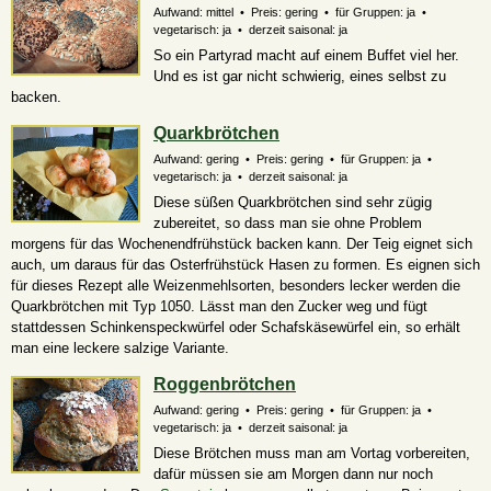
Aufwand: mittel • Preis: gering • für Gruppen: ja •
vegetarisch: ja • derzeit saisonal: ja
So ein Partyrad macht auf einem Buffet viel her.
Und es ist gar nicht schwierig, eines selbst zu
backen.
Quarkbrötchen
Aufwand: gering • Preis: gering • für Gruppen: ja •
vegetarisch: ja • derzeit saisonal: ja
Diese süßen Quarkbrötchen sind sehr zügig
zubereitet, so dass man sie ohne Problem
morgens für das Wochenendfrühstück backen kann. Der Teig eignet sich
auch, um daraus für das Osterfrühstück Hasen zu formen. Es eignen sich
für dieses Rezept alle Weizenmehlsorten, besonders lecker werden die
Quarkbrötchen mit Typ 1050. Lässt man den Zucker weg und fügt
stattdessen Schinkenspeckwürfel oder Schafskäsewürfel ein, so erhält
man eine leckere salzige Variante.
Roggenbrötchen
Aufwand: gering • Preis: gering • für Gruppen: ja •
vegetarisch: ja • derzeit saisonal: ja
Diese Brötchen muss man am Vortag vorbereiten,
dafür müssen sie am Morgen dann nur noch