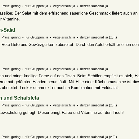
Preis: gering • für Gruppen: ja • vegetarisch: ja • derzeit saisonal: ja
assiker. Der Salat mit dem erfrischend säuerliche Geschmack liefert auch an
er Vitamine.
-Salat
 Preis: gering • für Gruppen: ja • vegetarisch: ja • derzeit saisonal:
ja (z.T.)
er Rote Bete und Gewürzgurken zubereitet. Durch den Apfel erhält er einen seh
Preis: gering • für Gruppen: ja • vegetarisch: ja • derzeit saisonal: ja
ich und bringt knallige Farbe auf den Tisch. Beim Schälen empfielt es sich, 
rne mit gefärbten Händen herumläuft. Mit Hilfe einer Küchenmaschine ist die
ubereitet. Lecker schmeckt er auch in Kombination mit Feldsalat.
n und Schafsfeta
 Preis: gering • für Gruppen: ja • vegetarisch: ja • derzeit saisonal:
ja (z.T.)
Abwechslung gefragt. Dieser bringt Farbe und Vitamine auf den Tisch!
 Preis: gering • für Gruppen: ja • vegetarisch: ja • derzeit saisonal:
ja (z.T.)