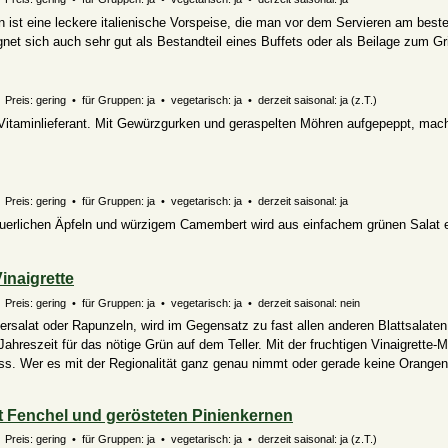
ist eine leckere italienische Vorspeise, die man vor dem Servieren am best
gnet sich auch sehr gut als Bestandteil eines Buffets oder als Beilage zum Gri
 Preis: gering • für Gruppen: ja • vegetarisch: ja • derzeit saisonal:
ja (z.T.)
r Vitaminlieferant. Mit Gewürzgurken und geraspelten Möhren aufgepeppt, mac
Preis: gering • für Gruppen: ja • vegetarisch: ja • derzeit saisonal: ja
uerlichen Äpfeln und würzigem Camembert wird aus einfachem grünen Salat 
Vinaigrette
Preis: gering • für Gruppen: ja • vegetarisch: ja • derzeit saisonal: nein
ersalat oder Rapunzeln, wird im Gegensatz zu fast allen anderen Blattsalaten
 Jahreszeit für das nötige Grün auf dem Teller. Mit der fruchtigen Vinaigrette-M
nuss. Wer es mit der Regionalität ganz genau nimmt oder gerade keine Orange
it Fenchel und gerösteten Pinienkernen
 Preis: gering • für Gruppen: ja • vegetarisch: ja • derzeit saisonal:
ja (z.T.)