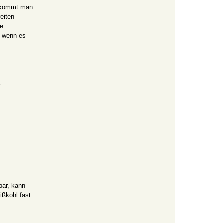
bekommt man
eiten
ie
, wenn es
.
zbar, kann
ißkohl fast