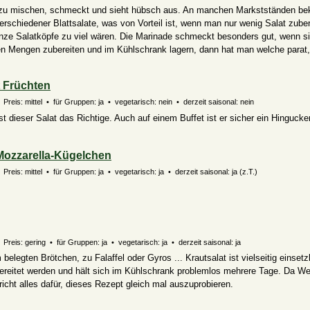
t zu mischen, schmeckt und sieht hübsch aus. An manchen Markstständen 
erschiedener Blattsalate, was von Vorteil ist, wenn man nur wenig Salat zuber
nze Salatköpfe zu viel wären. Die Marinade schmeckt besonders gut, wenn s
ren Mengen zubereiten und im Kühlschrank lagern, dann hat man welche parat
t Früchten
Preis: mittel • für Gruppen: ja • vegetarisch: nein • derzeit saisonal: nein
t dieser Salat das Richtige. Auch auf einem Buffet ist er sicher ein Hingucker
Mozzarella-Kügelchen
Preis: mittel • für Gruppen: ja • vegetarisch: ja • derzeit saisonal:
ja (z.T.)
Preis: gering • für Gruppen: ja • vegetarisch: ja • derzeit saisonal: ja
im belegten Brötchen, zu Falaffel oder Gyros ... Krautsalat ist vielseitig einset
ereitet werden und hält sich im Kühlschrank problemlos mehrere Tage. Da We
pricht alles dafür, dieses Rezept gleich mal auszuprobieren.