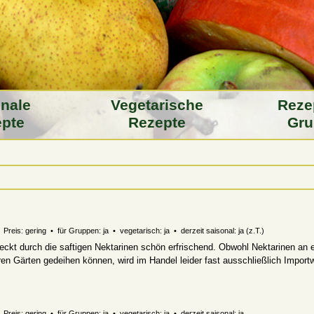
­nale
Vegeta­rische
Reze
pte
Rezepte
Gru
 Preis: gering • für Gruppen: ja • vegetarisch: ja • derzeit saisonal:
ja (z.T.)
ckt durch die saftigen Nektarinen schön erfrischend. Obwohl Nektarinen an 
en Gärten gedeihen können, wird im Handel leider fast ausschließlich Import
Preis: gering • für Gruppen: ja • vegetarisch: ja • derzeit saisonal: ja