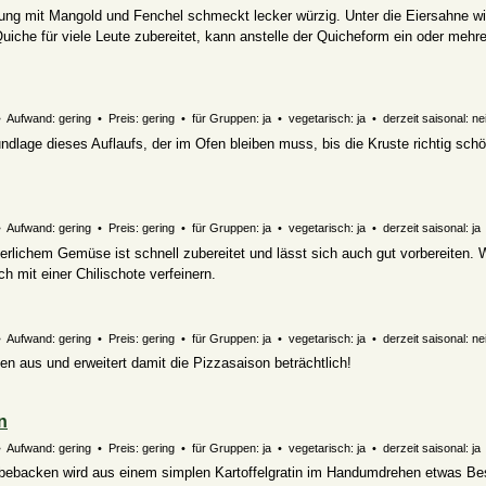
ung mit Mangold und Fenchel schmeckt lecker würzig. Unter die Eiersahne wi
iche für viele Leute zubereitet, kann anstelle der Quicheform ein oder mehr
 Aufwand: gering • Preis: gering • für Gruppen: ja • vegetarisch: ja • derzeit saisonal: ne
ndlage dieses Auflaufs, der im Ofen bleiben muss, bis die Kruste richtig sch
 Aufwand: gering • Preis: gering • für Gruppen: ja • vegetarisch: ja • derzeit saisonal: ja
rlichem Gemüse ist schnell zubereitet und lässt sich auch gut vorbereiten. 
h mit einer Chilischote verfeinern.
 Aufwand: gering • Preis: gering • für Gruppen: ja • vegetarisch: ja • derzeit saisonal: ne
 aus und erweitert damit die Pizzasaison beträchtlich!
n
 Aufwand: gering • Preis: gering • für Gruppen: ja • vegetarisch: ja • derzeit saisonal: ja
übebacken wird aus einem simplen Kartoffelgratin im Handumdrehen etwas Be