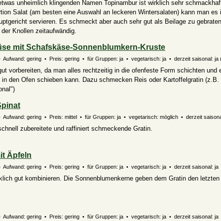
twas unheimlich klingenden Namen Topinambur ist wirklich sehr schmackhaf
ion Salat (am besten eine Auswahl an leckeren Wintersalaten) kann man es i
uptgericht servieren. Es schmeckt aber auch sehr gut als Beilage zu gebrate
 der Knollen zeitaufwändig.
e mit Schafskäse-Sonnenblumkern-Kruste
• Aufwand: gering • Preis: gering • für Gruppen: ja • vegetarisch: ja • derzeit saisonal:
ja 
ut vorbereiten, da man alles rechtzeitig in die ofenfeste Form schichten und 
 in den Ofen schieben kann. Dazu schmecken Reis oder Kartoffelgratin (z.B.
onal")
Spinat
• Aufwand: gering • Preis: mittel • für Gruppen: ja • vegetarisch:
möglich
• derzeit saisona
chnell zubereitete und raffiniert schmeckende Gratin.
it Äpfeln
 Aufwand: gering • Preis: gering • für Gruppen: ja • vegetarisch: ja • derzeit saisonal: ja
klich gut kombinieren. Die Sonnenblumenkerne geben dem Gratin den letzten P
 Aufwand: gering • Preis: gering • für Gruppen: ja • vegetarisch: ja • derzeit saisonal: ja