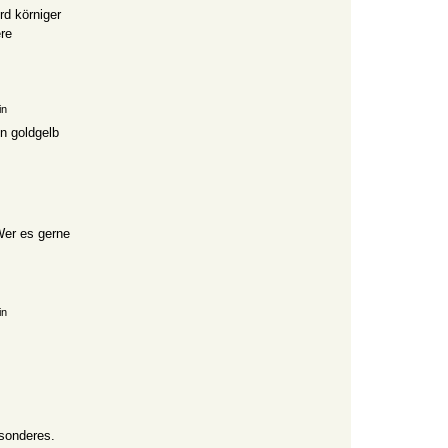
rd körniger
ere
in
ön goldgelb
Wer es gerne
in
sonderes.