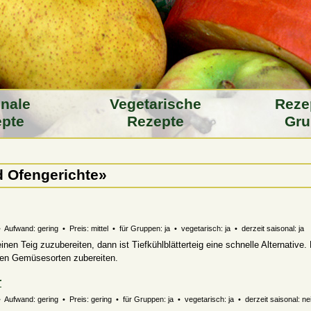
­nale
Vegeta­rische
Reze
pte
Rezepte
Gru
d Ofengerichte»
 Aufwand: gering • Preis: mittel • für Gruppen: ja • vegetarisch: ja • derzeit saisonal: ja
inen Teig zuzubereiten, dann ist Tiefkühlblätterteig eine schnelle Alternative.
eren Gemüsesorten zubereiten.
r
 Aufwand: gering • Preis: gering • für Gruppen: ja • vegetarisch: ja • derzeit saisonal: ne