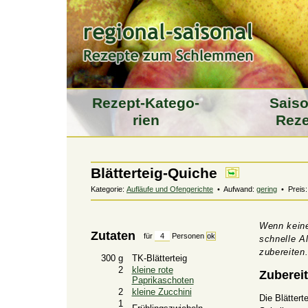
Rezept-Katego­
Saiso
rien
Reze
Blätterteig-Quiche
Kategorie:
Aufläufe und Ofengerichte
• Aufwand:
gering
• Preis
Wenn keine 
Zutaten
für
Personen
schnelle A
zubereiten
300 g
TK-Blätterteig
2
kleine rote
Zuberei
Paprikaschoten
2
kleine Zucchini
Die Blätter
1