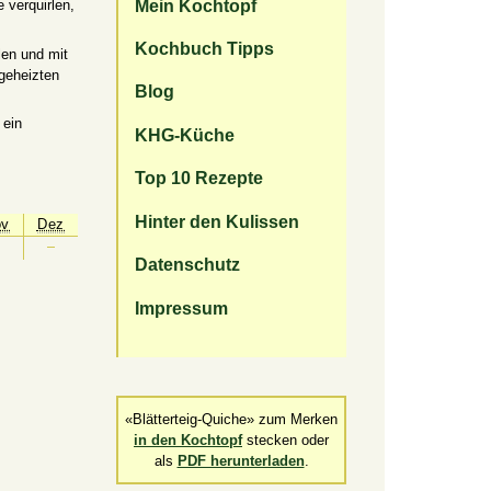
Mein Kochtopf
 verquirlen,
Kochbuch Tipps
len und mit
geheizten
Blog
 ein
KHG-Küche
Top 10 Rezepte
Hinter den Kulissen
ov
Dez
Datenschutz
Impressum
«Blätterteig-Quiche» zum Merken
in den Kochtopf
stecken oder
als
PDF herunterladen
.