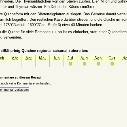
hneiden. Die Thymianblättchen von den Stielen zupfen. Eier, Milch und Sahne
effer und Thymian würzen. Ein Drittel des Käses einrühren.
ete Quicheform mit den Blätterteigplatten auslegen. Das Gemüse darauf vertei
ermilch begießen. Den restlichen Käse darüber streuen und die Quiche im vor
d: 175°C/Umluft: 160°C/Gas: Stufe 3) etwa 40 Minuten backen.
 die Quiche für viele Personen zu, so ist es einfacher, statt einer Quicheform
zu verwenden.
«Blätterteig-Quiche» regional-saisonal zubereiten:
eb
Mär
Apr
Mai
Jun
Jul
Aug
Sep
Okt
N
mmentare zu diesem Rezept
it noch keine Kommentare vorhanden.