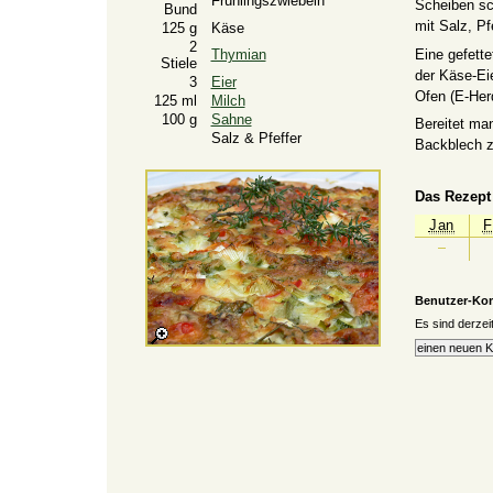
Frühlingszwiebeln
Scheiben sc
Bund
mit Salz, Pf
125 g
Käse
2
Eine gefett
Thymian
Stiele
der Käse-Ei
3
Eier
Ofen (E-Her
125 ml
Milch
100 g
Sahne
Bereitet man
Salz & Pfeffer
Backblech 
Das Rezept 
Jan
F
Benutzer-Ko
Es sind derze