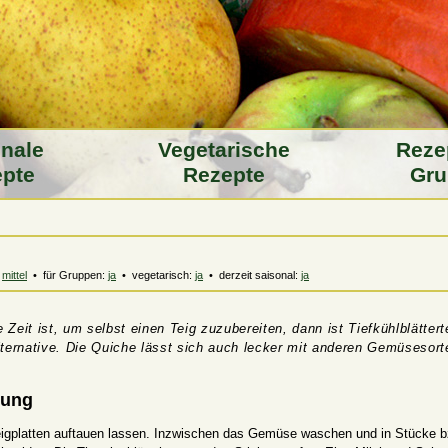
­nale
Vegeta­rische
Reze
pte
Rezepte
Gru
:
mittel
• für Gruppen:
ja
• vegetarisch:
ja
• derzeit saisonal:
ja
Zeit ist, um selbst einen Teig zuzubereiten, dann ist Tiefkühlblättert
lternative. Die Quiche lässt sich auch lecker mit anderen Gemüsesort
.
tung
teigplatten auftauen lassen. Inzwischen das Gemüse waschen und in Stücke b