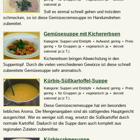
saisonal: ja
Soll es einmal schnell gehen und trotzdem
schmecken, so ist diese Gemüsecremesuppe im Handumdrehen
zubereitet.
Gemüsesuppe mit Kichererbsen
Kategorie: Suppen und Eintöpfe • Aufwand: gering • Preis:
gering • für Gruppen: ja • vegetarisch: ja • derzeit
saisonal:
ja (z.T.)
Kichererbsen bringen Abwechslung in den
Suppentopf. Durch die vielen verschiedenen Gewürze ist diese schnell
zubereitete Gemüsesuppe sehr aromatisch.
Kürbis-Süßkartoffel-Suppe
Kategorie: Suppen und Eintöpfe • Aufwand: gering • Preis:
gering • für Gruppen: ja • vegetarisch: ja • derzeit
saisonal:
ja (z.T.)
Diese Gemüsecremesuppe hat ein besonders
liebliches Aroma. Die Mengenangaben sind als sättigendes Hauptgericht
ausgerichtet. Wer es weniger süß mag, ersetzt die Süßkartoffel durch
normale Kartoffel. Dadurch ist die Suppe dann auch komplett aus
regionalen Zutaten zubereitbar.
Kürbiscrèmesuppe