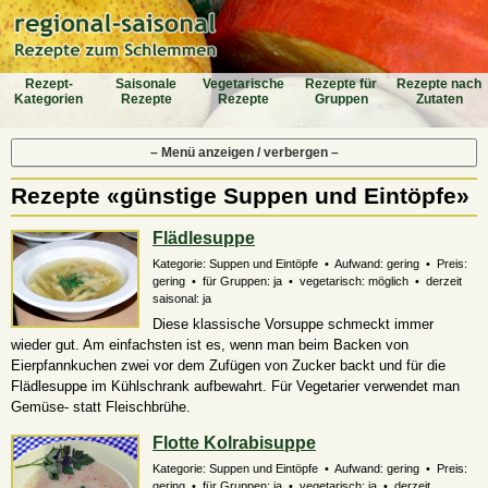
Rezept-
Saiso­nale
Vegeta­rische
Rezepte für
Rezepte nach
Katego­rien
Rezepte
Rezepte
Gruppen
Zutaten
– Menü anzeigen / verbergen –
Rezepte «günstige Suppen und Eintöpfe»
Flädlesuppe
Kategorie: Suppen und Eintöpfe • Aufwand: gering • Preis:
gering • für Gruppen: ja • vegetarisch:
möglich
• derzeit
saisonal: ja
Diese klassische Vorsuppe schmeckt immer
wieder gut. Am einfachsten ist es, wenn man beim Backen von
Eierpfannkuchen zwei vor dem Zufügen von Zucker backt und für die
Flädlesuppe im Kühlschrank aufbewahrt. Für Vegetarier verwendet man
Gemüse- statt Fleischbrühe.
Flotte Kolrabisuppe
Kategorie: Suppen und Eintöpfe • Aufwand: gering • Preis:
gering • für Gruppen: ja • vegetarisch: ja • derzeit