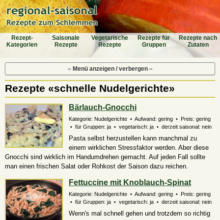
Rezept-
Saiso­nale
Vegeta­rische
Rezepte für
Rezepte nach
Katego­rien
Rezepte
Rezepte
Gruppen
Zutaten
– Menü anzeigen / verbergen –
Rezepte «schnelle Nudelgerichte»
Bärlauch-Gnocchi
Kategorie: Nudelgerichte • Aufwand: gering • Preis: gering
• für Gruppen: ja • vegetarisch: ja • derzeit saisonal: nein
Pasta selbst herzustellen kann manchmal zu
einem wirklichen Stressfaktor werden. Aber diese
Gnocchi sind wirklich im Handumdrehen gemacht. Auf jeden Fall sollte
man einen frischen Salat oder Rohkost der Saison dazu reichen.
Fettuccine mit Knoblauch-Spinat
Kategorie: Nudelgerichte • Aufwand: gering • Preis: gering
• für Gruppen: ja • vegetarisch: ja • derzeit saisonal: nein
Wenn's mal schnell gehen und trotzdem so richtig