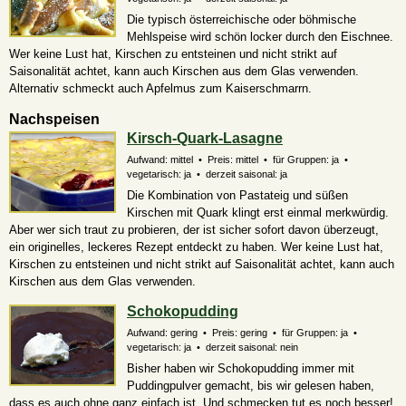
Die typisch österreichische oder böhmische
Mehlspeise wird schön locker durch den Eischnee.
Wer keine Lust hat, Kirschen zu entsteinen und nicht strikt auf
Saisonalität achtet, kann auch Kirschen aus dem Glas verwenden.
Alternativ schmeckt auch Apfelmus zum Kaiserschmarrn.
Nachspeisen
Kirsch-Quark-Lasagne
Aufwand: mittel • Preis: mittel • für Gruppen: ja •
vegetarisch: ja • derzeit saisonal: ja
Die Kombination von Pastateig und süßen
Kirschen mit Quark klingt erst einmal merkwürdig.
Aber wer sich traut zu probieren, der ist sicher sofort davon überzeugt,
ein originelles, leckeres Rezept entdeckt zu haben. Wer keine Lust hat,
Kirschen zu entsteinen und nicht strikt auf Saisonalität achtet, kann auch
Kirschen aus dem Glas verwenden.
Schokopudding
Aufwand: gering • Preis: gering • für Gruppen: ja •
vegetarisch: ja • derzeit saisonal: nein
Bisher haben wir Schokopudding immer mit
Puddingpulver gemacht, bis wir gelesen haben,
dass es auch ohne ganz einfach ist. Und schmecken tut es noch besser!