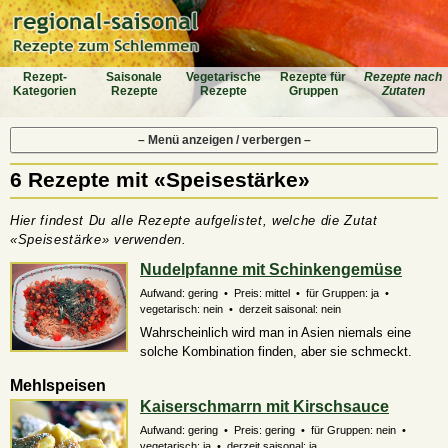
Rezept-
Saiso­nale
Vegeta­rische
Rezepte für
Rezepte nach
Katego­rien
Rezepte
Rezepte
Gruppen
Zutaten
– Menü anzeigen / verbergen –
6 Rezepte mit «Speisestärke»
Hier findest Du alle Rezepte aufgelistet, welche die Zutat
«Speisestärke» verwenden.
Nudelpfanne mit Schinkengemüse
Aufwand: gering • Preis: mittel • für Gruppen: ja •
vegetarisch: nein • derzeit saisonal: nein
Wahrscheinlich wird man in Asien niemals eine
solche Kombination finden, aber sie schmeckt.
Mehlspeisen
Kaiserschmarrn mit Kirschsauce
Aufwand: gering • Preis: gering • für Gruppen: nein •
vegetarisch: ja • derzeit saisonal: ja