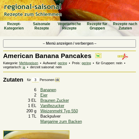
Rezept-
Saiso­nale
Vegeta­rische
Rezepte für
Rezepte nach
Katego­rien
Rezepte
Rezepte
Gruppen
Zutaten
– Menü anzeigen / verbergen –
American Banana Pancakes
Kategorie:
Mehlspeisen
• Aufwand:
gering
• Preis:
gering
• für Gruppen: nein •
vegetarisch:
ja
• derzeit saisonal: nein
Zutaten
für
Personen
6
Bananen
2
Eier
3 EL
Braunen Zucker
1 EL
Vanillezucker
200 g
Weizenmehl Typ 550
1 TL
Backpulver
Margarine zum Backen