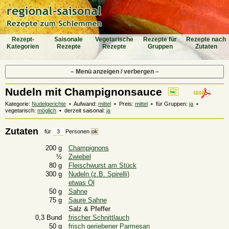
Rezept-
Saiso­nale
Vegeta­rische
Rezepte für
Rezepte nach
Katego­rien
Rezepte
Rezepte
Gruppen
Zutaten
– Menü anzeigen / verbergen –
Nudeln mit Champignonsauce
Kategorie:
Nudelgerichte
• Aufwand:
mittel
• Preis:
mittel
• für Gruppen:
ja
•
vegetarisch:
möglich
• derzeit saisonal:
ja
Zutaten
für
Personen
200 g
Champignons
½
Zwiebel
80 g
Fleischwurst am Stück
300 g
Nudeln (z.B. Spirelli)
etwas Öl
50 g
Sahne
75 g
Saure Sahne
Salz & Pfeffer
0,3 Bund
frischer Schnittlauch
50 g
frisch geriebener Parmesan