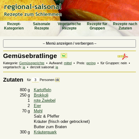
Rezept-
Saiso­nale
Vegeta­rische
Rezepte für
Rezepte nach
Katego­rien
Rezepte
Rezepte
Gruppen
Zutaten
– Menü anzeigen / verbergen –
Gemüsebratlinge
Kategorie:
Gemüsegerichte
• Aufwand:
mittel
• Preis:
gering
• für Gruppen: nein •
vegetarisch:
ja
• derzeit saisonal:
ja
Zutaten
für
Personen
800 g
Kartoffeln
250 g
Brokkoli
1
rote Zwiebel
2
Eier
70 g
Mehl
Salz & Pfeffer
Kräuter (frisch oder getrocknet)
Butter zum Braten
300 g
Kräuterquark