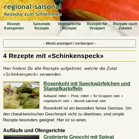
Rezept-
Saiso­nale
Vegeta­rische
Rezepte für
Rezepte nach
Katego­rien
Rezepte
Rezepte
Gruppen
Zutaten
– Menü anzeigen / verbergen –
4 Rezepte mit «Schinkenspeck»
Hier findest Du alle Rezepte aufgelistet, welche die Zutat
«Schinkenspeck» verwenden.
Rosenkohl mit Speckwürfelchen und
Stampfkartoffeln
Aufwand: mittel • Preis: mittel • für Gruppen: nein •
vegetarisch: nein • derzeit saisonal: nein
Rosenkohl ist ein besonders feines Gemüse. Um
den charakteristischen Geschmack nicht zu übertönen, sind simple
Rezepte besonders geeignet. Hier ist so eines.
Aufläufe und Ofengerichte
Gratinierte Gnocchi mit Spinat