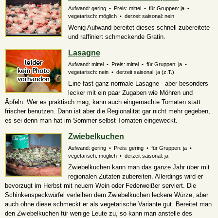
Aufwand: gering • Preis: mittel • für Gruppen: ja •
vegetarisch:
möglich
• derzeit saisonal: nein
Wenig Aufwand bereitet dieses schnell zubereitete
und raffiniert schmeckende Gratin.
Lasagne
Aufwand: mittel • Preis: mittel • für Gruppen: ja •
vegetarisch: nein • derzeit saisonal:
ja (z.T.)
Eine fast ganz normale Lasagne - aber besonders
lecker mit ein paar Zugaben wie Möhren und
Äpfeln. Wer es praktisch mag, kann auch eingemachte Tomaten statt
frischer benutzen. Dann ist aber die Regionalität gar nicht mehr gegeben,
es sei denn man hat im Sommer selbst Tomaten eingeweckt.
Zwiebelkuchen
Aufwand: gering • Preis: gering • für Gruppen: ja •
vegetarisch:
möglich
• derzeit saisonal: ja
Zwiebelkuchen kann man das ganze Jahr über mit
regionalen Zutaten zubereiten. Allerdings wird er
bevorzugt im Herbst mit neuem Wein oder Federweißer serviert. Die
Schinkenspeckwürfel verleihen dem Zwiebelkuchen leckere Würze, aber
auch ohne diese schmeckt er als vegetarische Variante gut. Bereitet man
den Zwiebelkuchen für wenige Leute zu, so kann man anstelle des