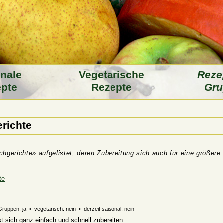
­nale
Vegeta­rische
Reze
pte
Rezepte
Gru
erichte
schgerichte» aufgelistet, deren Zubereitung sich auch für eine größer
te
Gruppen: ja • vegetarisch: nein • derzeit saisonal: nein
st sich ganz einfach und schnell zubereiten.