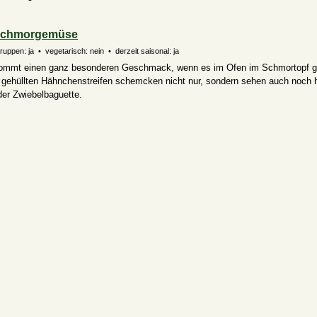
Schmorgemüse
Gruppen: ja • vegetarisch: nein • derzeit saisonal: ja
mt einen ganz besonderen Geschmack, wenn es im Ofen im Schmortopf ge
 gehüllten Hähnchenstreifen schemcken nicht nur, sondern sehen auch noch 
der Zwiebelbaguette.