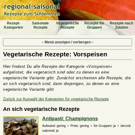
Rezept-
Saiso­nale
Vegeta­rische
Rezepte für
Rezepte nach
Katego­rien
Rezepte
Rezepte
Gruppen
Zutaten
– Menü anzeigen / verbergen –
Vegetarische Rezepte: Vorspeisen
Hier findest Du alle Rezepte der Kategorie «Vorspeisen»
aufgelistet, die vegetarisch sind oder zu denen es eine
vegetarische Variante gibt. Zunächst erscheinen alle Rezepte, die
an sich vegetarisch sind, dann diejenigen, zu denen es eine
vegetarische Variante gibt.
Zurück zur Auswahl der Kategorien für vegetarische Rezepte
An sich vegetarische Rezepte
Antipasti: Champignons
Aufwand: gering • Preis: gering • für Gruppen: ja • derzeit
saisonal: ja