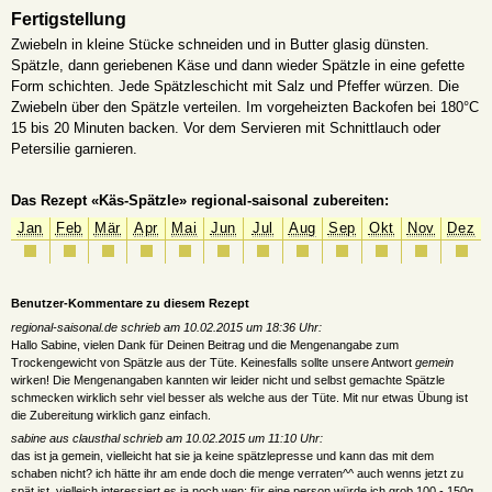
Fertigstellung
Zwiebeln in kleine Stücke schneiden und in Butter glasig dünsten.
Spätzle, dann geriebenen Käse und dann wieder Spätzle in eine gefette
Form schichten. Jede Spätzleschicht mit Salz und Pfeffer würzen. Die
Zwiebeln über den Spätzle verteilen. Im vorgeheizten Backofen bei 180°C
15 bis 20 Minuten backen. Vor dem Servieren mit Schnittlauch oder
Petersilie garnieren.
Das Rezept «Käs-Spätzle» regional-saisonal zubereiten:
Jan
Feb
Mär
Apr
Mai
Jun
Jul
Aug
Sep
Okt
Nov
Dez
Benutzer-Kommentare zu diesem Rezept
regional-saisonal.de schrieb am 10.02.2015 um 18:36 Uhr:
Hallo Sabine, vielen Dank für Deinen Beitrag und die Mengenangabe zum
Trockengewicht von Spätzle aus der Tüte. Keinesfalls sollte unsere Antwort
gemein
wirken! Die Mengenangaben kannten wir leider nicht und selbst gemachte Spätzle
schmecken wirklich sehr viel besser als welche aus der Tüte. Mit nur etwas Übung ist
die Zubereitung wirklich ganz einfach.
sabine aus clausthal schrieb am 10.02.2015 um 11:10 Uhr:
das ist ja gemein, vielleicht hat sie ja keine spätzlepresse und kann das mit dem
schaben nicht? ich hätte ihr am ende doch die menge verraten^^ auch wenns jetzt zu
spät ist, vielleich interessiert es ja noch wen: für eine person würde ich grob 100 - 150g