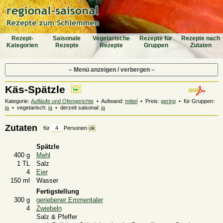
Rezept-
Saiso­nale
Vegeta­rische
Rezepte für
Rezepte nach
Katego­rien
Rezepte
Rezepte
Gruppen
Zutaten
– Menü anzeigen / verbergen –
Käs-Spätzle
Kategorie:
Aufläufe und Ofengerichte
• Aufwand:
mittel
• Preis:
gering
• für Gruppen:
ja
• vegetarisch:
ja
• derzeit saisonal:
ja
Zutaten
für
Personen
Spätzle
400 g
Mehl
1 TL
Salz
4
Eier
150 ml
Wasser
Fertigstellung
300 g
geriebener Emmentaler
4
Zwiebeln
Salz & Pfeffer